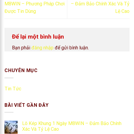
M8WIN – Phương Pháp Chơi
– Đảm Bảo Chính Xác Và Tỷ
Được Tin Dùng
Lệ Cao
Để lại một bình luận
Bạn phải
đăng nhập
để gửi bình luận.
CHUYÊN MỤC
Tin Tức
BÀI VIẾT GẦN ĐÂY
Lô Kép Khung 1 Ngày M8WIN – Đảm Bảo Chính
Xác Và Tỷ Lệ Cao