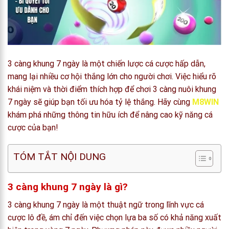
3 càng khung 7 ngày là một chiến lược cá cược hấp dẫn,
mang lại nhiều cơ hội thắng lớn cho người chơi. Việc hiểu rõ
khái niệm và thời điểm thích hợp để chơi 3 càng nuôi khung
7 ngày sẽ giúp bạn tối ưu hóa tỷ lệ thắng. Hãy cùng
M8WIN
khám phá những thông tin hữu ích để nâng cao kỹ năng cá
cược của bạn!
TÓM TẮT NỘI DUNG
3 càng khung 7 ngày là gì?
3 càng khung 7 ngày là một thuật ngữ trong lĩnh vực cá
cược lô đề, ám chỉ đến việc chọn lựa ba số có khả năng xuất