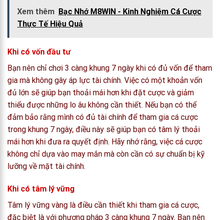
Xem thêm
Bạc Nhớ M8WIN - Kinh Nghiệm Cá Cược
Thực Tế Hiệu Quả
Khi có vốn đầu tư
Bạn nên chỉ chơi 3 càng khung 7 ngày khi có đủ vốn để tham
gia mà không gây áp lực tài chính. Việc có một khoản vốn
đủ lớn sẽ giúp bạn thoải mái hơn khi đặt cược và giảm
thiểu được những lo âu không cần thiết. Nếu bạn có thể
đảm bảo rằng mình có đủ tài chính để tham gia cá cược
trong khung 7 ngày, điều này sẽ giúp bạn có tâm lý thoải
mái hơn khi đưa ra quyết định. Hãy nhớ rằng, việc cá cược
không chỉ dựa vào may mắn mà còn cần có sự chuẩn bị kỹ
lưỡng về mặt tài chính.
Khi có tâm lý vững
Tâm lý vững vàng là điều cần thiết khi tham gia cá cược,
đặc biệt là với phương pháp 3 càng khung 7 ngày. Bạn nên