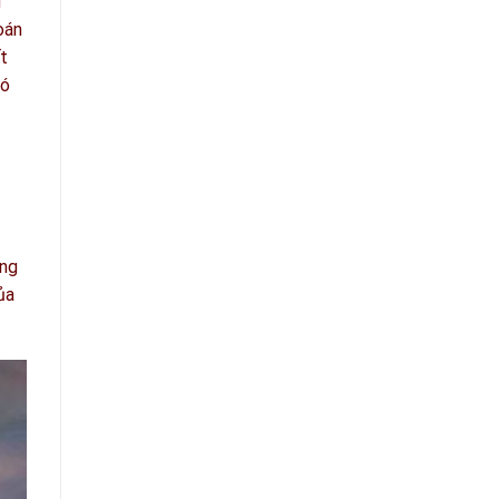
g
oán
t
đó
ộng
ủa