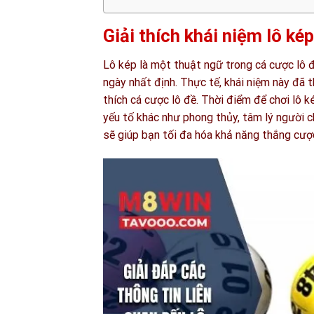
Giải thích khái niệm lô ké
Lô kép là một thuật ngữ trong cá cược lô đ
ngày nhất định. Thực tế, khái niệm này đã t
thích cá cược lô đề. Thời điểm để chơi lô 
yếu tố khác như phong thủy, tâm lý người c
sẽ giúp bạn tối đa hóa khả năng thắng cược