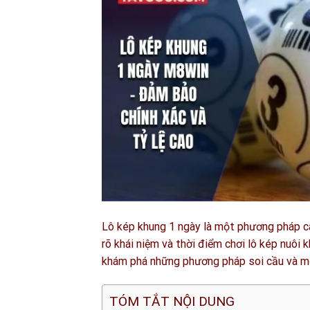
Lô kép khung 1 ngày là một phương pháp cá 
rõ khái niệm và thời điểm chơi lô kép nuôi 
khám phá những phương pháp soi cầu và mẹ
TÓM TẮT NỘI DUNG