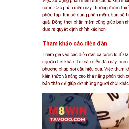
Việc sử dụng phần mềm soi cầu lô kép khu
cược. Các phần mềm này thường được thiết 
phức tạp. Khi sử dụng phần mềm, bạn sẽ tiế
quả. Đồng thời, phần mềm cũng giúp bạn nh
đưa ra quyết định chính xác hơn.
Tham khảo các diễn đàn
Tham gia vào các diễn đàn cá cược lô đề là
người chơi khác. Tại các diễn đàn này, bạn 
phương pháp soi cầu hiệu quả. Việc tham k
kiến thức và nâng cao khả năng phân tích c
bản thân để giúp đỡ những người chơi khác