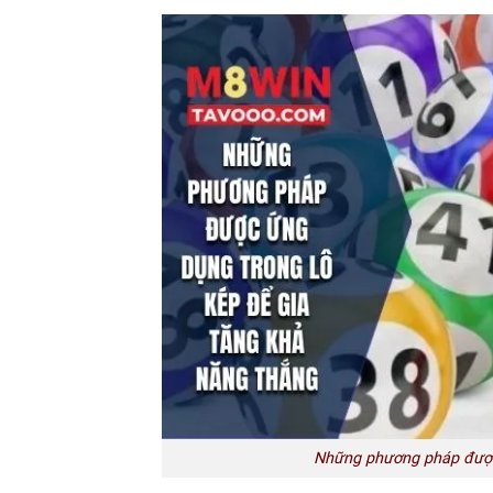
Những phương pháp được 