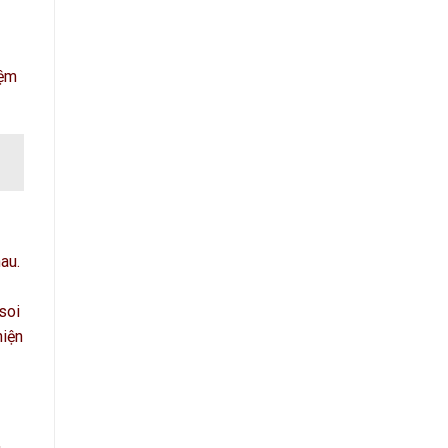
iệm
au.
soi
hiện