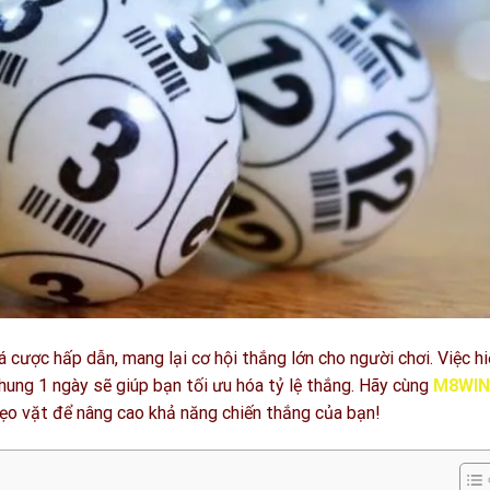
cược hấp dẫn, mang lại cơ hội thắng lớn cho người chơi. Việc hi
khung 1 ngày sẽ giúp bạn tối ưu hóa tỷ lệ thắng. Hãy cùng
M8WIN
o vặt để nâng cao khả năng chiến thắng của bạn!