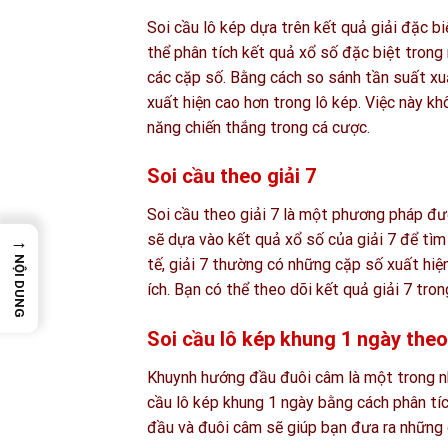
Soi cầu lô kép dựa trên kết quả giải đặc b
thể phân tích kết quả xổ số đặc biệt trong
các cặp số. Bằng cách so sánh tần suất xu
xuất hiện cao hơn trong lô kép. Việc này k
năng chiến thắng trong cá cược.
Soi cầu theo giải 7
Soi cầu theo giải 7 là một phương pháp đư
sẽ dựa vào kết quả xổ số của giải 7 để tìm
→
NỘI DUNG
tế, giải 7 thường có những cặp số xuất hiện
ích. Bạn có thể theo dõi kết quả giải 7 tr
Soi cầu lô kép khung 1 ngày th
Khuynh hướng đầu đuôi câm là một trong nh
cầu lô kép khung 1 ngày bằng cách phân tíc
đầu và đuôi câm sẽ giúp bạn đưa ra những q