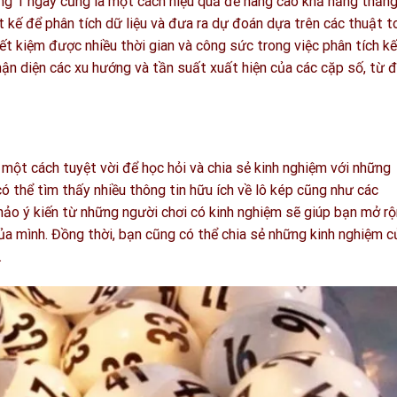
ng 1 ngày cũng là một cách hiệu quả để nâng cao khả năng thắn
kế để phân tích dữ liệu và đưa ra dự đoán dựa trên các thuật t
t kiệm được nhiều thời gian và công sức trong việc phân tích kế
ận diện các xu hướng và tần suất xuất hiện của các cặp số, từ 
 một cách tuyệt vời để học hỏi và chia sẻ kinh nghiệm với những
có thể tìm thấy nhiều thông tin hữu ích về lô kép cũng như các
hảo ý kiến từ những người chơi có kinh nghiệm sẽ giúp bạn mở r
ủa mình. Đồng thời, bạn cũng có thể chia sẻ những kinh nghiệm c
.