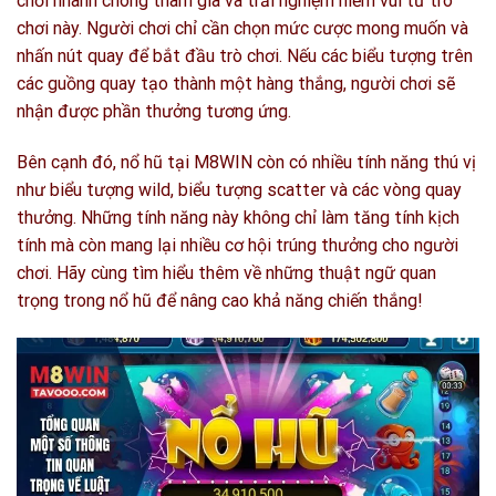
chơi nhanh chóng tham gia và trải nghiệm niềm vui từ trò
chơi này. Người chơi chỉ cần chọn mức cược mong muốn và
nhấn nút quay để bắt đầu trò chơi. Nếu các biểu tượng trên
các guồng quay tạo thành một hàng thắng, người chơi sẽ
nhận được phần thưởng tương ứng.
Bên cạnh đó, nổ hũ tại M8WIN còn có nhiều tính năng thú vị
như biểu tượng wild, biểu tượng scatter và các vòng quay
thưởng. Những tính năng này không chỉ làm tăng tính kịch
tính mà còn mang lại nhiều cơ hội trúng thưởng cho người
chơi. Hãy cùng tìm hiểu thêm về những thuật ngữ quan
trọng trong nổ hũ để nâng cao khả năng chiến thắng!