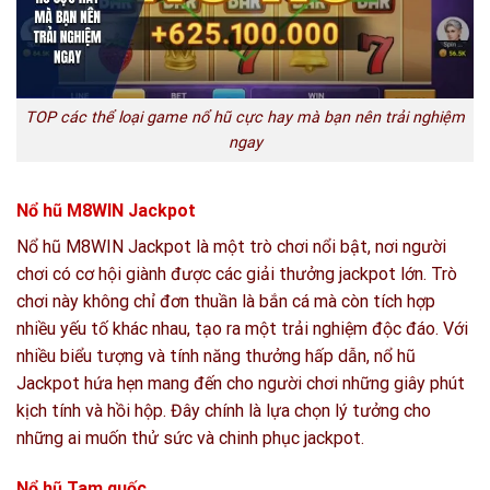
TOP các thể loại game nổ hũ cực hay mà bạn nên trải nghiệm
ngay
Nổ hũ M8WIN Jackpot
Nổ hũ M8WIN Jackpot là một trò chơi nổi bật, nơi người
chơi có cơ hội giành được các giải thưởng jackpot lớn. Trò
chơi này không chỉ đơn thuần là bắn cá mà còn tích hợp
nhiều yếu tố khác nhau, tạo ra một trải nghiệm độc đáo. Với
nhiều biểu tượng và tính năng thưởng hấp dẫn, nổ hũ
Jackpot hứa hẹn mang đến cho người chơi những giây phút
kịch tính và hồi hộp. Đây chính là lựa chọn lý tưởng cho
những ai muốn thử sức và chinh phục jackpot.
Nổ hũ Tam quốc