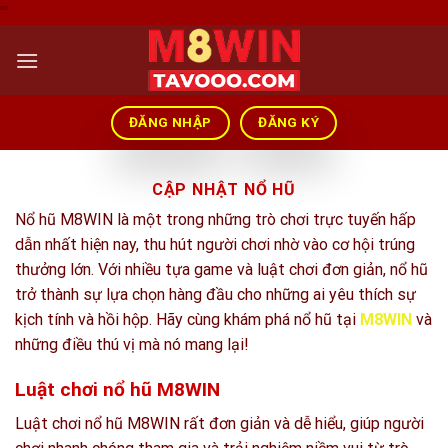
Bỏ
"
"
qua
nội
dung
ĐĂNG NHẬP
ĐĂNG KÝ
CẬP NHẬT
NỔ HŨ
Nổ hũ M8WIN là một trong những trò chơi trực tuyến hấp
dẫn nhất hiện nay, thu hút người chơi nhờ vào cơ hội trúng
thưởng lớn. Với nhiều tựa game và luật chơi đơn giản, nổ hũ
trở thành sự lựa chọn hàng đầu cho những ai yêu thích sự
kịch tính và hồi hộp. Hãy cùng khám phá nổ hũ tại
M8WIN
và
những điều thú vị mà nó mang lại!
Luật chơi nổ hũ M8WIN
Luật chơi nổ hũ M8WIN rất đơn giản và dễ hiểu, giúp người