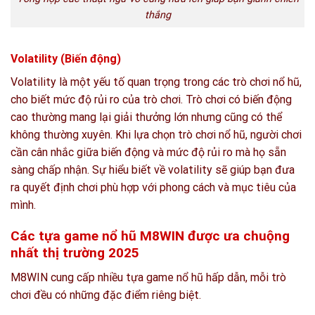
thắng
Volatility (Biến động)
Volatility là một yếu tố quan trọng trong các trò chơi nổ hũ,
cho biết mức độ rủi ro của trò chơi. Trò chơi có biến động
cao thường mang lại giải thưởng lớn nhưng cũng có thể
không thường xuyên. Khi lựa chọn trò chơi nổ hũ, người chơi
cần cân nhắc giữa biến động và mức độ rủi ro mà họ sẵn
sàng chấp nhận. Sự hiểu biết về volatility sẽ giúp bạn đưa
ra quyết định chơi phù hợp với phong cách và mục tiêu của
mình.
Các tựa game nổ hũ M8WIN được ưa chuộng
nhất thị trường 2025
M8WIN cung cấp nhiều tựa game nổ hũ hấp dẫn, mỗi trò
chơi đều có những đặc điểm riêng biệt.