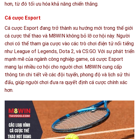
hơn, từ đó tối ưu hóa khả năng chiến thắng.
Cá cược Esport
Cá cược Esport đang trở thành xu hướng mới trong thế giới
cá cược thể thao và M8WIN không bỏ lỡ cơ hội này. Người
chơi có thể tham gia cược vào các trò chơi điện tử nổi tiếng
như League of Legends, Dota 2, và CS:GO. Với sự phát triển
mạnh mẽ của ngành công nghiệp game, cá cược Esport
mang lại nhiều cơ hội cho người chơi. M8WIN cung cấp
thông tin chi tiết về các đội tuyển, phong độ và lịch sử thi
đấu, giúp người chơi đưa ra quyết định cá cược chính xác
hơn.