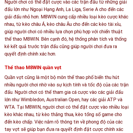
Người chơi có thể đặt cược vào các trận đấu từ những giải
đấu lớn như Ngoại Hạng Anh, La Liga, Serie A cho đến các
giải đấu nhỏ hơn. M8WIN cung cấp nhiều loại kèo cược khác
nhau, từ kèo châu Á, kèo châu Âu cho đến các kèo tài xỉu,
giúp người chơi có nhiều lựa chọn phù hợp với chiến thuật
thể thao M8WIN. Bên cạnh đó, hệ thống phân tích và thống
kê kết quả trước trận đấu cũng giúp người chơi đưa ra
quyết định chính xác hơn.
Thể thao M8WIN quần vợt
Quần vợt cũng là một bộ môn thể thao phổ biến thu hút
nhiều người chơi nhờ vào sự kịch tính và tốc độ của các trận
đấu. Người chơi có thể tham gia cá cược vào các giải đấu
lớn như Wimbledon, Australian Open, hay các giải ATP và
WTA. Tại M8WIN, người chơi có thể đặt cược vào nhiều loại
kèo khác nhau, từ kèo thắng thua, kèo tổng số game cho
đến kèo chấp. Việc nắm rõ thông tin về phong độ của các
tay vợt sẽ giúp bạn đưa ra quyết định đặt cược chính xác